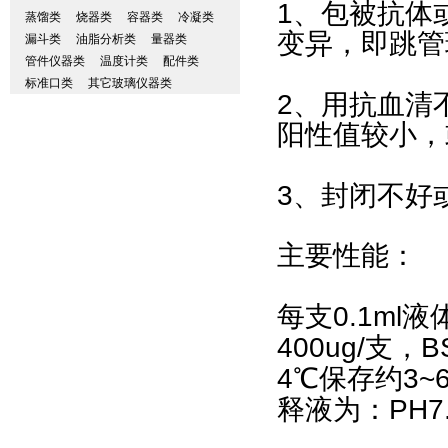
1
、包被抗体
蒸馏类
烧器类
容器类
冷凝类
变异，即跳管
漏斗类
油脂分析类
量器类
管件仪器类
温度计类
配件类
标准口类
其它玻璃仪器类
2
、用抗血清
阳性值较小，
3
、封闭不好
主要性能：
0.1ml
每支
液
400ug/
B
支，
4
3~
℃
保存约
PH7
释液为：