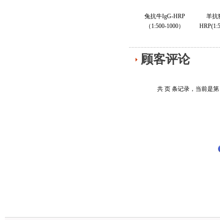
兔抗牛IgG-HRP
羊抗猪
（1:500-1000）
HRP(1:5
顾客评论
共 页 条记录，当前是第