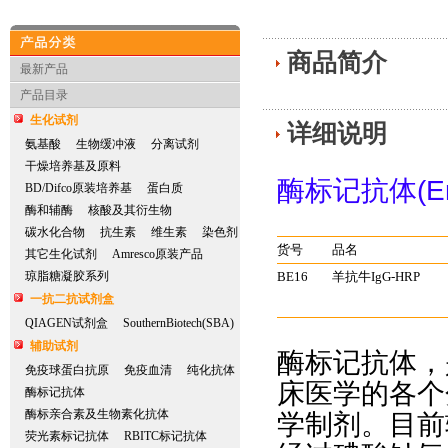
商品简介
产品分类
最新产品
产品目录
生化试剂
详细说明
氨基酸
生物缓冲液
分离试剂
干燥培养基及原料
(E
酶标记抗体
BD/Difco原装培养基
蛋白质
酶和辅酶
核酸及其衍生物
碳水化合物
抗生素
维生素
染色剂
货号
品名
其它生化试剂
Amresco原装产品
琼脂糖凝胶系列
BE16
羊抗牛
IgG-HRP
一抗二抗试剂盒
QIAGEN试剂盒
SouthernBiotech(SBA)
辅助试剂
酶标记抗体，
免疫球蛋白抗原
免疫血清
纯化抗体
床医学的各个
酶标记抗体
酶标亲合素及生物素化抗体
学制剂。目前
荧光素标记抗体
RBITC标记抗体