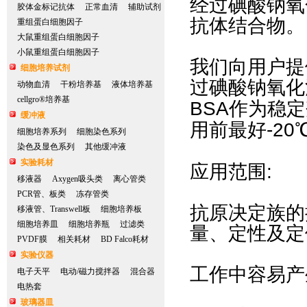
经过碘酸钠氧
胶体金标记抗体
正常血清
辅助试剂
抗体结合物。
重组蛋白细胞因子
大鼠重组蛋白细胞因子
小鼠重组蛋白细胞因子
我们向用户提
细胞培养试剂
过碘酸钠氧化
动物血清
干粉培养基
液体培养基
cellgro®培养基
BSA
作为稳定
缓冲液
-20
用前最好
细胞培养系列
细胞染色系列
染色及显色系列
其他缓冲液
实验耗材
应用范围
移液器
Axygen吸头类
离心管类
PCR管、板类
冻存管类
抗原决定族的
移液管、Transwell板
细胞培养板
细胞培养皿
细胞培养瓶
过滤类
量、定性及定
PVDF膜
相关耗材
BD Falco耗材
实验仪器
工作中容易产
电子天平
电动/磁力搅拌器
混合器
电热套
玻璃器皿