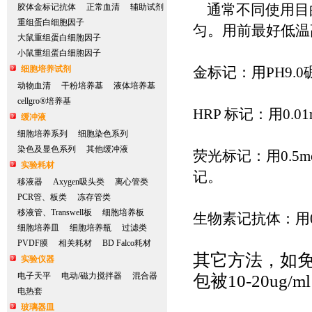
通常不同使用目
胶体金标记抗体
正常血清
辅助试剂
重组蛋白细胞因子
匀。用前最好低温
大鼠重组蛋白细胞因子
小鼠重组蛋白细胞因子
细胞培养试剂
金标记：用
PH9.0
动物血清
干粉培养基
液体培养基
cellgro®培养基
HRP
标记：用
0.0
缓冲液
细胞培养系列
细胞染色系列
染色及显色系列
其他缓冲液
荧光标记：用
0.5m
实验耗材
记。
移液器
Axygen吸头类
离心管类
PCR管、板类
冻存管类
移液管、Transwell板
细胞培养板
生物素记抗体：用
细胞培养皿
细胞培养瓶
过滤类
PVDF膜
相关耗材
BD Falco耗材
其它方法，如
实验仪器
电子天平
电动/磁力搅拌器
混合器
包被10-20ug/
电热套
玻璃器皿