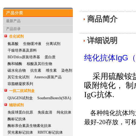
商品简介
产品分类
最新产品
产品目录
生化试剂
详细说明
氨基酸
生物缓冲液
分离试剂
干燥培养基及原料
纯化抗体
IgG
（
BD/Difco原装培养基
蛋白质
酶和辅酶
核酸及其衍生物
碳水化合物
抗生素
维生素
染色剂
采用硫酸铵
其它生化试剂
Amresco原装产品
吸附纯化， 制
琼脂糖凝胶系列
一抗二抗试剂盒
IgG
抗体
.
QIAGEN试剂盒
SouthernBiotech(SBA)
辅助试剂
各种纯化抗体均
免疫球蛋白抗原
免疫血清
纯化抗体
酶标记抗体
最好
-20
存放，可
酶标亲合素及生物素化抗体
荧光素标记抗体
RBITC标记抗体