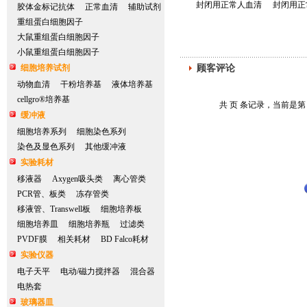
封闭用正常人血清
封闭用正
胶体金标记抗体
正常血清
辅助试剂
重组蛋白细胞因子
大鼠重组蛋白细胞因子
小鼠重组蛋白细胞因子
细胞培养试剂
顾客评论
动物血清
干粉培养基
液体培养基
cellgro®培养基
共 页 条记录，当前是第
缓冲液
细胞培养系列
细胞染色系列
染色及显色系列
其他缓冲液
实验耗材
移液器
Axygen吸头类
离心管类
PCR管、板类
冻存管类
移液管、Transwell板
细胞培养板
细胞培养皿
细胞培养瓶
过滤类
PVDF膜
相关耗材
BD Falco耗材
实验仪器
电子天平
电动/磁力搅拌器
混合器
电热套
玻璃器皿