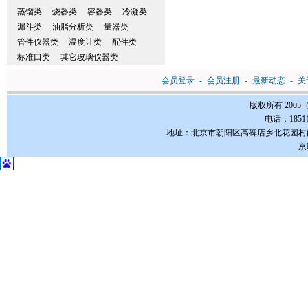
蒸馏类
烧器类
容器类
冷凝类
漏斗类
油脂分析类
量器类
管件仪器类
温度计类
配件类
标准口类
其它玻璃仪器类
会员登录
-
会员注册
-
最新动态
-
关
版权所有 200
电话：185112
地址：北京市朝阳区高碑店乡北花园村南3-1号FC
京I