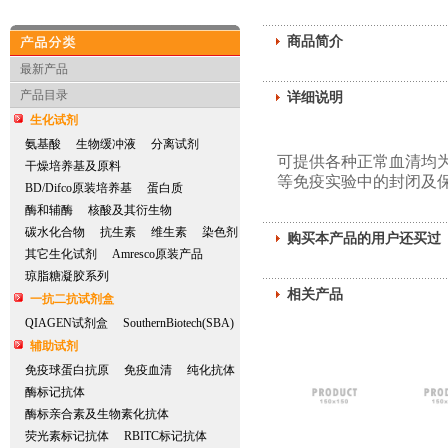
商品简介
产品分类
最新产品
产品目录
详细说明
生化试剂
氨基酸
生物缓冲液
分离试剂
可提供各种正常血清均为
干燥培养基及原料
等免疫实验中的封闭及保
BD/Difco原装培养基
蛋白质
酶和辅酶
核酸及其衍生物
碳水化合物
抗生素
维生素
染色剂
购买本产品的用户还买过
其它生化试剂
Amresco原装产品
琼脂糖凝胶系列
相关产品
一抗二抗试剂盒
QIAGEN试剂盒
SouthernBiotech(SBA)
辅助试剂
免疫球蛋白抗原
免疫血清
纯化抗体
酶标记抗体
酶标亲合素及生物素化抗体
荧光素标记抗体
RBITC标记抗体